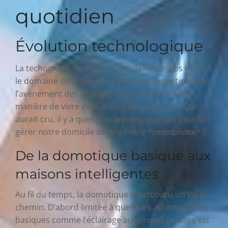
quotidien
Évolution technologique
La technologie ne cesse de bouleverser nos vies, et
le domaine de la maison ne fait pas exception. Avec
l’avènement des **objets connectés**, notre
manière de vivre évolue considérablement. Qui
aurait cru, il y a quelques années, que l’on pourrait
gérer notre domicile depuis notre
*smartphone*
?
De la domotique basique aux
maisons intelligentes
Au fil du temps, la domotique a parcouru un long
chemin. D’abord limitée à quelques automatismes
basiques comme l’éclairage automatique, elle s’est