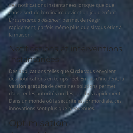
des notifications instantanées lorsque quelque
chose sort de l’ordinaire devient un jeu d’enfant.
L’
*assistance à distance*
permet de réagir
rapidement, parfois même plus que si vous étiez à
la maison.
Notifications et interventions
instantanées
Des applications telles que
Circle
vous envoient
des notifications en temps réel. En cas d’incident, la
version gratuite
de certaines solutions permet
d’alerter les autorités ou des proches rapidement.
Dans un monde où la sécurité est primordiale, ces
innovations sont plus que bienvenues.
Optimisation