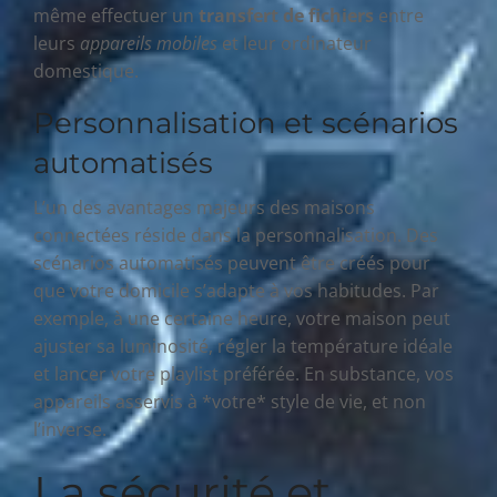
même effectuer un
transfert de fichiers
entre
leurs
appareils mobiles
et leur ordinateur
domestique.
Personnalisation et scénarios
automatisés
L’un des avantages majeurs des maisons
connectées réside dans la personnalisation. Des
scénarios automatisés peuvent être créés pour
que votre domicile s’adapte à vos habitudes. Par
exemple, à une certaine heure, votre maison peut
ajuster sa luminosité, régler la température idéale
et lancer votre playlist préférée. En substance, vos
appareils asservis à *votre* style de vie, et non
l’inverse.
La sécurité et