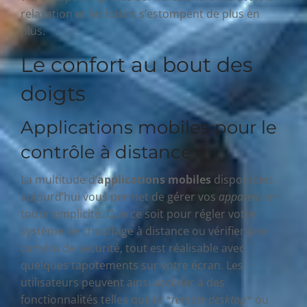
relaxation et les loisirs s’estompent de plus en
plus.
Le confort au bout des
doigts
Applications mobiles pour le
contrôle à distance
La multitude d’
applications mobiles
disponibles
aujourd’hui vous permet de gérer vos
appareils
en
toute simplicité. Que ce soit pour régler votre
système de chauffage à distance ou vérifier une
caméra de sécurité, tout est réalisable avec
quelques tapotements sur votre écran. Les
utilisateurs peuvent ainsi accéder à des
fonctionnalités telles que le
*remote desktop*
ou