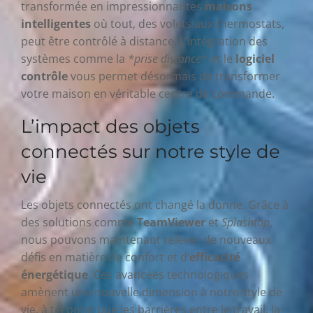
transformée en impressionnantes
maisons
intelligentes
où tout, des volets aux thermostats,
peut être contrôlé à distance. L’intégration des
systèmes comme la
*prise distance*
et le
logiciel
contrôle
vous permet désormais de transformer
votre maison en véritable centre de commande.
L’impact des objets
connectés sur notre style de
vie
Les objets connectés ont changé la donne. Grâce à
des solutions comme
TeamViewer
et
Splashtop
,
nous pouvons maintenant relever de nouveaux
défis en matière de confort et d’
efficacité
énergétique
. Ces avancées technologiques
amènent une nouvelle dimension à notre style de
vie, à tel point que les barrières entre le travail, la