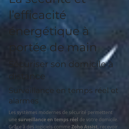
l’efficacité
énergétique à
portée de main
Sécuriser son domicile à
distance
Surveillance en temps réel et
alarmes
Les systèmes modernes de sécurité permettent
une
surveillance en temps réel
de votre domicile.
Grâce à des logiciels comme
Zoho Assist
, recevoir