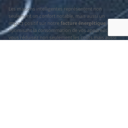
Les maisons intelligentes représentent non
seulement un confort notable, mais aussi un
impact positif sur notre
facture énergétique
. En
optimisant la consommation de vos appareils,
vous réduisez non seulement les coûts mais aussi
votre empreinte carbone. C’est un véritable cercle
vertueux, ou si vous préférez, un
circle close
qui
profite à tous.
Les implications
sociales et futures
du contrôle à
distance