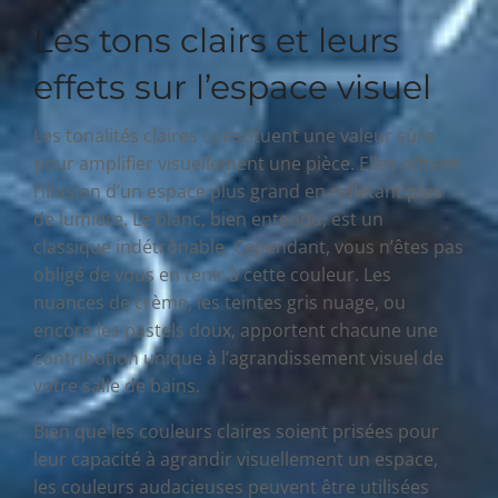
Les tons clairs et leurs
effets sur l’espace visuel
Les tonalités claires constituent une valeur sûre
pour amplifier visuellement une pièce. Elles offrent
l’illusion d’un espace plus grand en reflétant plus
de lumière. Le blanc, bien entendu, est un
classique indétrônable. Cependant, vous n’êtes pas
obligé de vous en tenir à cette couleur. Les
nuances de crème, les teintes gris nuage, ou
encore les pastels doux, apportent chacune une
contribution unique à l’agrandissement visuel de
votre salle de bains.
Bien que les couleurs claires soient prisées pour
leur capacité à agrandir visuellement un espace,
les couleurs audacieuses peuvent être utilisées