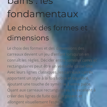
bains : les
fondamentaux
Le choix des formes et
dimensions
Le choix des formes et des dimensions des
carreaux devient un jeu d’enfant lorsqu’on en
connaît les règles. Décider entre
carreaux carrés
et
rectangulaires peut être un véritable casse-tête.
Avec leurs lignes classiques, les carreaux carrés
apportent un style à la fois sobre et équilibré,
ajoutant une touche de symétrie à votre pièce.
Quant aux carreaux rectangulaires, ils excellent à
créer des lignes de fuite qui élargissent et
allongent visuellement l’espace.