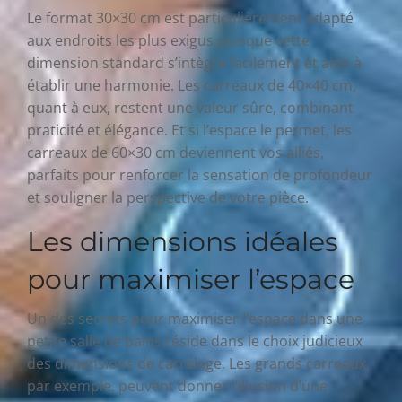
Le format 30×30 cm est particulièrement adapté
aux endroits les plus exigus puisque cette
dimension standard s’intègre facilement et aide à
établir une harmonie. Les carreaux de 40×40 cm,
quant à eux, restent une valeur sûre, combinant
praticité et élégance. Et si l’espace le permet, les
carreaux de 60×30 cm deviennent vos alliés,
parfaits pour renforcer la sensation de profondeur
et souligner la perspective de votre pièce.
Les dimensions idéales
pour maximiser l’espace
Un des secrets pour maximiser l’espace dans une
petite salle de bains réside dans le choix judicieux
des dimensions de carrelage. Les grands carreaux,
par exemple, peuvent donner l’illusion d’une