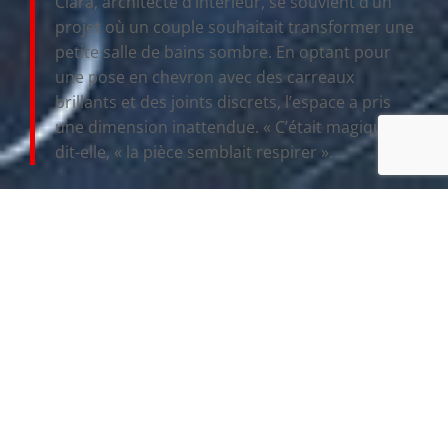
Clara, architecte d’intérieur, se souvient d’un
projet où un couple souhaitait transformer une
petite salle de bains sombre. En optant pour
une pose en chevron avec des carreaux
brillants et des joints discrets, l’espace a pris
une dimension inattendue. « C’était magique, »
dit-elle, « la pièce semblait respirer ».
Les joints, couleur trop souvent négligée, doivent
s’harmoniser avec les carreaux. Des joints discrets
contribuent à la continuité visuelle, magnifiant le
sentiment de profondeur et d’espace. L’utilisation
de joints de couleurs contrastées doit être
entreprises avec précaution, car elle introduit des
démarcations visibles qui peuvent réduire
visuellement la surface.
Tableau comparatif des types