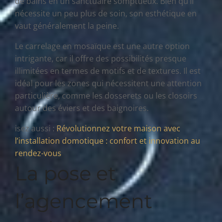
de bains en un sanctuaire somptueux. Bien qu’il
nécessite un peu plus de soin, son esthétique en
vaut généralement la peine.
Le carrelage en mosaïque est une autre option
intrigante, car il offre des possibilités presque
illimitées en termes de motifs et de textures. Il est
idéal pour les zones qui nécessitent une attention
particulière, comme les dosserets ou les closoirs
autour des éviers et des baignoires.
isez aussi :
Révolutionnez votre maison avec
l’installation domotique : confort et innovation au
rendez-vous
La pose et
l’agencement