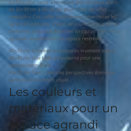
surface plus vaste. Choisissez des carreaux allant
de 30×30 cm à 60×30 cm pour créer cet effet
« waouh ». Ces tailles contribuent à minimiser les
lignes de jointures, créant ainsi une surface de sol
uniforme, ce qui est essentiel lorsqu’on cherche à
agrandir visuellement un espace restreint.
30×30 cm
: Convient aux espaces vraiment exigus.
40×40 cm
: Une taille polyvalente pour une
manipulation facile.
60×30 cm
: Pour créer des perspectives étendues
sans encombrement visuel.
Les couleurs et
matériaux pour un
espace agrandi