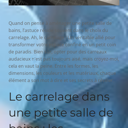
Quand on pense à aménager une petite salle de
bains, l’astuce réside souvent dans le choix du
carrelage. Ah, le carrelage ! Un véritable allié pour
transformer votre espace confiné en un petit coin
de paradis. Bien sûr, opter pour des carreaux
audacieux n’est pas toujours aisé, mais croyez-moi,
cela en vaut la peine. Entre les formes, les
dimensions, les couleurs et les matériaux, chaque
élément a son mot à dire et ses secrets à révéler.
Le carrelage dans
une petite salle de